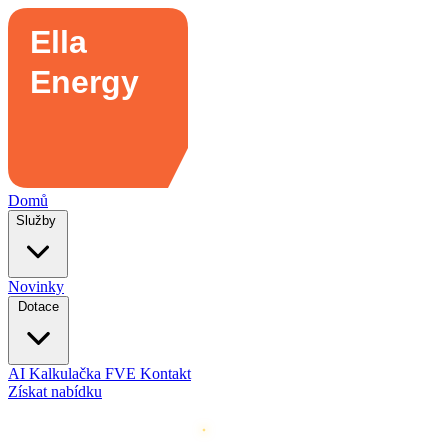
Domů
Služby
Novinky
Dotace
AI Kalkulačka FVE
Kontakt
Získat nabídku