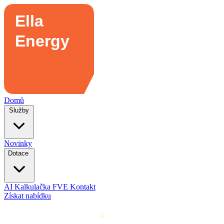
Domů
Služby
Novinky
Dotace
AI Kalkulačka FVE
Kontakt
Získat nabídku