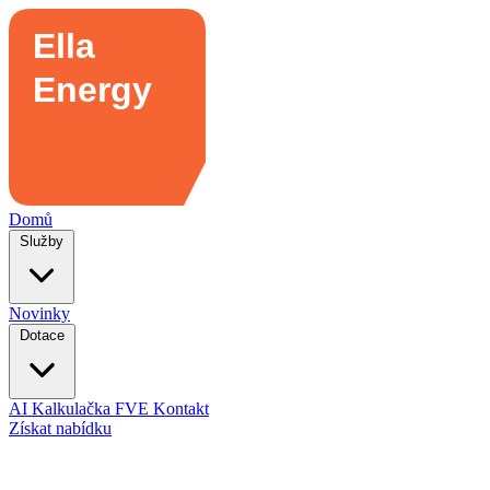
Domů
Služby
Novinky
Dotace
AI Kalkulačka FVE
Kontakt
Získat nabídku